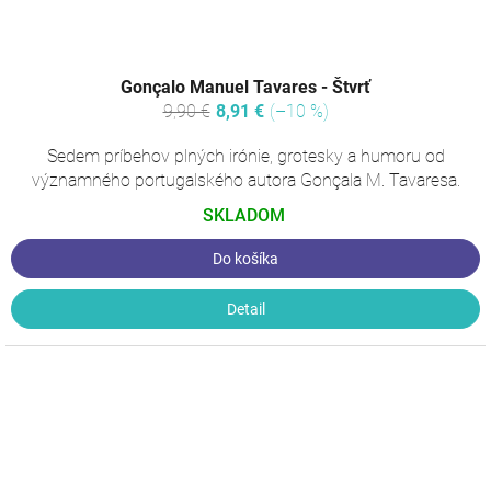
Gonçalo Manuel Tavares - Štvrť
9,90 €
8,91 €
(–10 %)
Sedem príbehov plných irónie, grotesky a humoru od
významného portugalského autora Gonçala M. Tavaresa.
SKLADOM
Do košíka
Detail