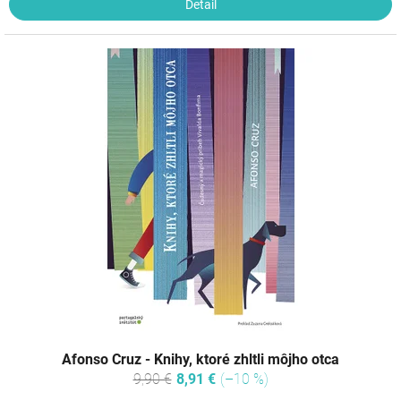
Detail
Afonso Cruz - Knihy, ktoré zhltli môjho otca
9,90 €
8,91 €
(–10 %)