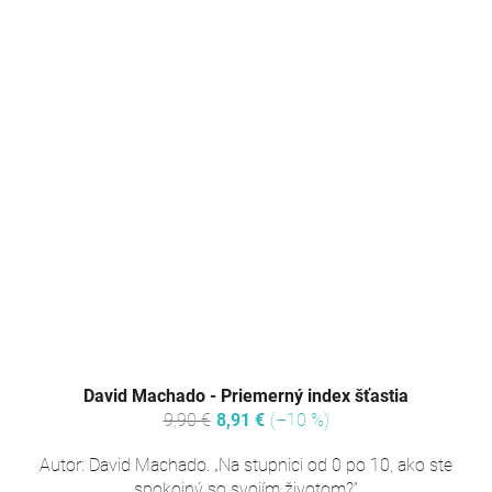
David Machado - Priemerný index šťastia
9,90 €
8,91 €
(–10 %)
Autor: David Machado. „Na stupnici od 0 po 10, ako ste
spokojný so svojím životom?“