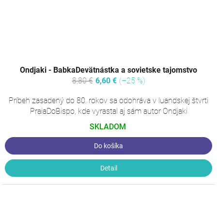
Ondjaki - BabkaDevätnástka a sovietske tajomstvo
8,80 €
6,60 €
(–25 %)
Príbeh zasadený do 80. rokov sa odohráva v luandskej štvrti
PraiaDoBispo, kde vyrastal aj sám autor Ondjaki
SKLADOM
Do košíka
Detail