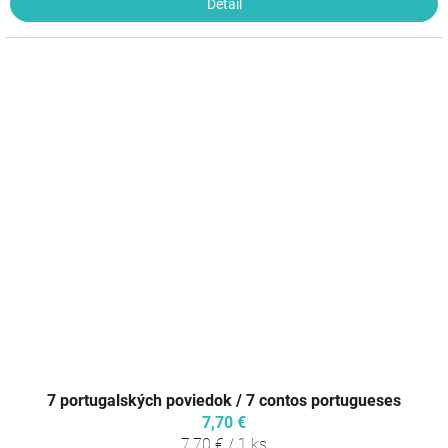
Detail
7 portugalských poviedok / 7 contos portugueses
7,70 €
Jednotková
7,70 € / 1 ks