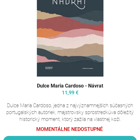
Dulce Maria Cardoso - Návrat
11,99 €
Dulce Maria Cardoso, jedna z najvýznamnejších súčasných
portugalských autoriek, majstrovsky sprostredkúva dôležitý
historický moment, ktorý zažila na vlastnej koži.
MOMENTÁLNE NEDOSTUPNÉ