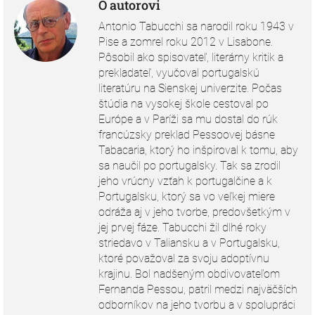
O autorovi
Antonio Tabucchi sa narodil roku 1943 v
Pise a zomrel roku 2012 v Lisabone.
Pôsobil ako spisovateľ, literárny kritik a
prekladateľ, vyučoval portugalskú
literatúru na Sienskej univerzite. Počas
štúdia na vysokej škole cestoval po
Európe a v Paríži sa mu dostal do rúk
francúzsky preklad Pessoovej básne
Tabacaria, ktorý ho inšpiroval k tomu, aby
sa naučil po portugalsky. Tak sa zrodil
jeho vrúcny vzťah k portugalčine a k
Portugalsku, ktorý sa vo veľkej miere
odráža aj v jeho tvorbe, predovšetkým v
jej prvej fáze. Tabucchi žil dlhé roky
striedavo v Taliansku a v Portugalsku,
ktoré považoval za svoju adoptívnu
krajinu. Bol nadšeným obdivovateľom
Fernanda Pessou, patril medzi najväčších
odborníkov na jeho tvorbu a v spolupráci