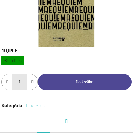
10,89 €
Jednotková
Skladom
cena:
Do košíka
Kategória
:
Taliansko
Facebook