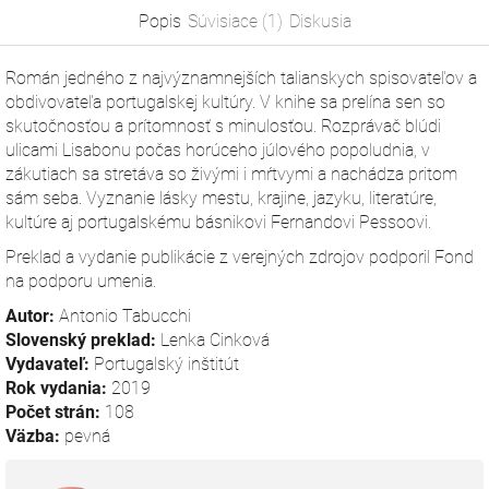
Popis
Súvisiace (1)
Diskusia
Román jedného z najvýznamnejších talianskych spisovateľov a
obdivovateľa portugalskej kultúry. V knihe sa prelína sen so
skutočnosťou a prítomnosť s minulosťou. Rozprávač blúdi
ulicami Lisabonu počas horúceho júlového popoludnia, v
zákutiach sa stretáva so živými i mŕtvymi a nachádza pritom
sám seba. Vyznanie lásky mestu, krajine, jazyku, literatúre,
kultúre aj portugalskému básnikovi Fernandovi Pessoovi.
Preklad a vydanie publikácie z verejných zdrojov podporil Fond
na podporu umenia.
Autor:
Antonio Tabucchi
Slovenský preklad:
Lenka Cinková
Vydavateľ:
Portugalský inštitút
Rok vydania:
2019
Počet strán:
108
Väzba:
pevná