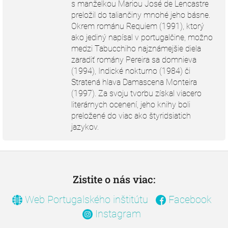
s manželkou Mariou José de Lencastre
preložil do taliančiny mnohé jeho básne.
Okrem románu Requiem (1991), ktorý
ako jediný napísal v portugalčine, možno
medzi Tabucchiho najznámejšie diela
zaradiť romány Pereira sa domnieva
(1994), Indické nokturno (1984) či
Stratená hlava Damascena Monteira
(1997). Za svoju tvorbu získal viacero
literárnych ocenení, jeho knihy boli
preložené do viac ako štyridsiatich
jazykov.
Z
á
p
Zistite o nás viac:
ä
Web Portugalského inštitútu
Facebook
t
i
Instagram
e