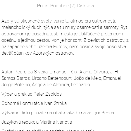
Popis
Podobné (2)
Diskusia
Azory sú stiesnené svety, vanie tu atmosféra ostrovnosti,
melancholický duch, týčia sa tu múry osamelosti a samoty. Byť
ostrovanom je posadnutosť, miesto je obkľúčené prstencom
oceánu a jedinou cestou von je horizont. Z deviatich ostrovov, z
najzápadnejšieho územia Európy, nám posiela svoje posolstvá
deväť básnikov Azorských ostrovov.
Autori Pedro da Silveira, Emanuel Félix, Álamo Oliveira, J. H.
Santos Barros, Urbano Bettencourt, João de Melo, Emanuel
Jorge Botelho, Ângela de Almeida, Leonardo
Výber a preklad Peter Zsoldos
Odborné konzultácie Ivan Štrpka
Výtvarné dielo použité na obálke akad. maliar Igor Benca
Jazyková redakcia Martina Ivanová