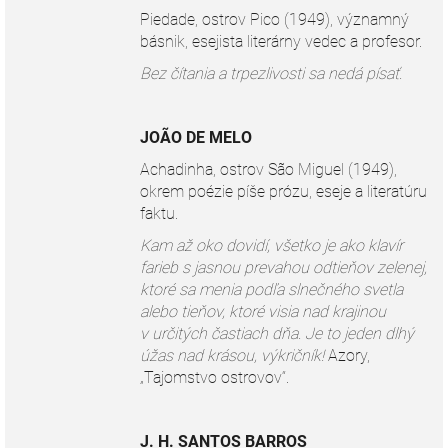
Piedade, ostrov Pico (1949), významný
básnik, esejista literárny vedec a profesor.
Bez čítania a trpezlivosti sa nedá písať.
JOÃO DE MELO
Achadinha, ostrov São Miguel (1949),
okrem poézie píše prózu, eseje a literatúru
faktu.
Kam až oko dovidí, všetko je ako klavír
farieb s jasnou prevahou odtieňov zelenej,
ktoré sa menia podľa slnečného svetla
alebo tieňov, ktoré visia nad krajinou
v určitých častiach dňa. Je to jeden dlhý
úžas nad krásou, výkričník!
Azory,
„Tajomstvo ostrovov“.
J. H. SANTOS BARROS