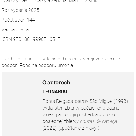
Grafický návrh obálky a sadzba Martin Mistrík
Rok vydania 2025
Počet strán 144
Väzba pevná
ISBN 978–80–99967–65–7
Tvorbu prekladu a vydanie publikácie z verejných zdrojov
podporil Fond na podporu umenia.
O autoroch
LEONARDO
Ponta Delgada, ostrov São Miguel (1993),
vydal štyri zbierky poézie, jeho básne
v našej antológii pochádzajú z jeho
poslednej zbierky
contas de cabeça
(2022), (,,počítanie z hlavy“).