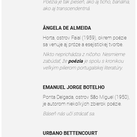
Poézia je tak pieseň, ako aj ticho, banálna,
ako aj transcendentná.
ÂNGELA DE ALMEIDA
Horta, ostrov Faial (1959), okrem poézie
sa venuje aj próze a esejistickej tvorbe.
Nikto neprichádza z ničoho. Nesmieme
zabúdať, že
poézia
je spolu s kronikou
veľkým pilierom portugalskej literatúry.
EMANUEL JORGE BOTELHO
Ponta Delgada, ostrov São Miguel (1950),
je autorom niekoľkých zbierok poézie.
Báseň nás učí strácať sa.
URBANO BETTENCOURT