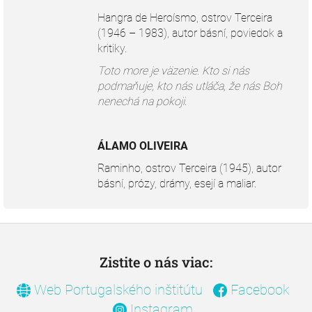
Hangra de Heroísmo, ostrov Terceira
(1946 – 1983), autor básní, poviedok a
kritiky.
Toto more je väzenie. Kto si nás
podmaňuje, kto nás utláča, že nás Boh
nenechá na pokoji.
ÁLAMO OLIVEIRA
Raminho, ostrov Terceira (1945), autor
básní, prózy, drámy, esejí a maliar.
Z
á
p
Zistite o nás viac:
ä
Web Portugalského inštitútu
Facebook
t
i
Instagram