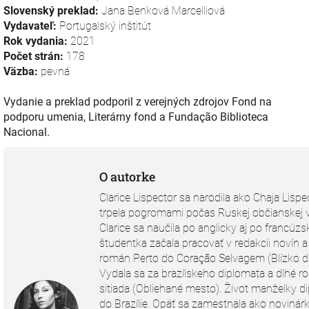
Slovenský preklad:
Jana Benková Marcelliová
Vydavateľ:
Portugalský inštitút
Rok vydania:
2021
Počet strán:
178
Väzba:
pevná
Vydanie a preklad podporil z verejných zdrojov Fond na
podporu umenia, Literárny fond a Fundação Biblioteca
Nacional.
O autorke
Clarice Lispector sa narodila ako Chaja Lis
trpela pogromami počas Ruskej občianskej vojn
Clarice sa naučila po anglicky aj po francúzs
študentka začala pracovať v redakcii novín a
román Perto do Coração Selvagem (Blízko d
Vydala sa za brazílskeho diplomata a dlhé ro
sitiada (Obliehané mesto). Život manželky d
do Brazílie. Opäť sa zamestnala ako novinár