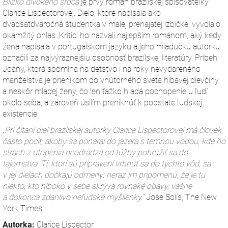
Blízko divokého srdca
je prvý román brazílskej spisovateľky
Clarice Lispectorovej. Dielo, ktoré napísala ako
dvadsaťdvaročná študentka v malej prenajatej izbičke, vyvolalo
okamžitý ohlas. Kritici ho nazvali najlepším románom, aký kedy
žena napísala v portugalskom jazyku a jeho mladučkú autorku
označili za najvýraznejšiu osobnosť brazílskej literatúry. Príbeh
Joany, ktorá spomína na detstvo i na roky nevydareného
manželstva je prienikom do vnútorného sveta hĺbavej dievčiny
a neskôr mladej ženy, čo len ťažko hľadá pochopenie u ľudí
okolo seba, a zároveň úsilím preniknúť k podstate ľudskej
existencie.
„Pri čítaní diel brazílskej autorky Clarice Lispectorovej má človek
často pocit, akoby sa ponáral do jazera s temnou vodou, kde ho
strach z utopenia neodrádza od túžby pohrúžiť sa do
tajomstva. Tí, ktorí sú pripravení vrhnúť sa do týchto vôd, sa
v jej dielach dočkajú odmeny: neraz im pripomenú, že je tu
niekto, kto hlboko v sebe skrýva rovnaké obavy, vášne
a dokonca zdanlivo neľudské myšlienky.“
Jose Solís, The New
York Times
Autorka:
Clarice Lispector