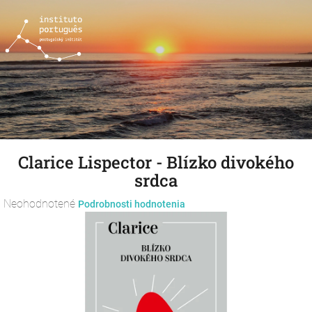
Prejsť
na
obsah
Clarice Lispector - Blízko divokého
srdca
Priemerné
Neohodnotené
Podrobnosti hodnotenia
hodnotenie
produktu
je
0,0
z
5
hviezdičiek.