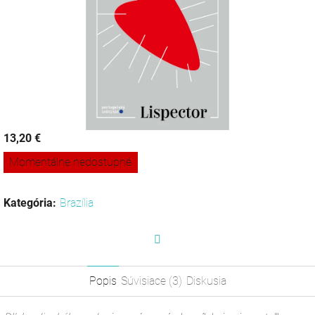
13,20 €
Jednotková
Momentálne nedostupné
cena:
Kategória
:
Brazília
Facebook
Popis
Súvisiace (3)
Diskusia