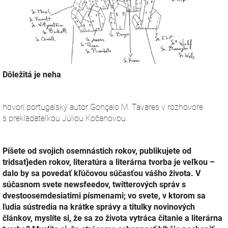
Dôležitá je neha
hovorí portugalský autor Gonçalo M. Tavares v rozhovore
s prekladateľkou Júliou Kočanovou.
Píšete od svojich osemnástich rokov, publikujete od
tridsaťjeden rokov, literatúra a literárna tvorba je veľkou –
dalo by sa povedať kľúčovou súčasťou vášho života. V
súčasnom svete newsfeedov, twitterových správ s
dvestoosemdesiatimi písmenami; vo svete, v ktorom sa
ľudia sústredia na krátke správy a titulky novinových
článkov, myslíte si, že sa zo života vytráca čítanie a literárna