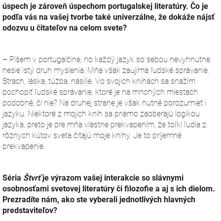
úspech je zároveň úspechom portugalskej literatúry. Čo je
podľa vás na vašej tvorbe také univerzálne, že dokáže nájsť
odozvu u čitateľov na celom svete?
– Píšem v portugalčine, no každý jazyk so sebou nevyhnutne
nesie istý druh myslenia. Mňa však zaujíma ľudské správanie.
Strach, láska, túžba, násilie. Vo svojich knihách sa snažím
pochopiť ľudské správanie, ktoré je na mnohých miestach
podobné, či nie? Na druhej strane je však nutné porozumieť i
jazyku. Niektoré z mojich kníh sa priamo zaoberajú logikou
jazyka, preto je pre mňa vlastne prekvapením, že toľkí ľudia z
rôznych kútov sveta čítajú moje knihy. Je to príjemné
prekvapenie.
Séria
Štvrť
je výrazom vašej interakcie so slávnymi
osobnosťami sve­tovej literatúry či filozofie a aj s ich dielom.
Prezradíte nám, ako ste vyberali jednotlivých hlavných
predstaviteľov?