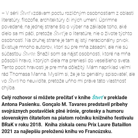
– V sérii
Štvrť
vzdávam poctu rozličným osobnostiam z oblasti
literatú­ry, filozofie, architektúry či iných umení. Úprimne
povedané, na jednej strane šlo o výber na základe toho, aké
dielo sa mi páči, pretože
Štvrť
je o literatúre, nie o živote týchto
osobností. Na druhej strane je tam aj istý neracionálny prvok.
Existuje mnoho autorov, ktorí sú pre mňa zásadní, ale nie sú
súčasťou
Štvrte
. Snažil som sa nájsť osobnosti, ktoré na mňa
pôsobili hravo, ktorých diela ma preniesli do veselšieho sveta.
Tento pocit hravosti je pre mňa dôležitý. Mám napríklad veľmi
rád Thomasa Manna. Myslím si, že je to geniálny spisovateľ, ale
vo
Štvrti
ho neuvidíte, pretože uňho mi práve táto vlastnosť
chýba.
Celý rozhovor si môžete prečítať v knihe
Štvrť
v preklade
Antona Pasienku.
Gonçalo M. Tavares predstavil príbehy
svojráznych postavičiek plné irónie, grotesky a humoru
slovenským čitateľom na piatom ročníku knižného festivalu
BRaK v roku 2018. Kniha získala cenu Prix Laure Bataillon
2021 za najlepšiu preloženú knihu vo Francúzsku.