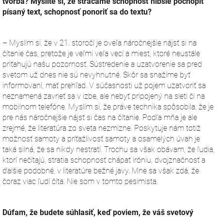
tvorba? Myslíte si, že strácame schopnosť hlbšie pochopiť
písaný text, schopnosť ponoriť sa do textu?
– Myslím si, že v 21. storočí je oveľa náročnejšie nájsť si na
čítanie čas, pretože je veľmi veľa vecí a miest, ktoré neustále
priťahujú našu pozornosť. Sústredenie a uzatvorenie sa pred
svetom už dnes nie sú nevyhnutné. Skôr sa snažíme byť
informovaní, mať prehľad. V súčasnosti už pojem uzatvoriť sa
neznamená zavrieť sa v izbe, ale nebyť pripojený na sieti či na
mobilnom telefóne. Myslím si, že práve technika spôsobila, že je
pre nás náročnejšie nájsť si čas na čítanie. Podľa mňa je ale
zrejmé, že literatúra zo sveta nezmizne. Poskytuje nám totiž
možnosť samoty a príťažlivosť samoty a osamelých úvah je
taká silná, že sa nikdy nestratí. Trochu sa však obávam, že ľudia,
ktorí nečítajú, stratia schopnosť chápať iróniu, dvojznačnosť a
ďalšie podobné, v literatúre bežné javy. Mne sa však zdá, že
čoraz viac ľudí číta. Nie som v tomto pesimista.
Dúfam, že budete súhlasiť, keď poviem, že váš svetový