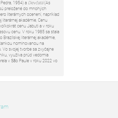
 Pedra, 1954) a
Dievčatá
(As
 sú preložené do mnohých
cero literárnych ocenení, napríklad
j literárnej akadémie, Cenu
koľkokrát cenu Jabuti a v roku
sovu cenu. V roku 1985 sa stala
do Brazílskej literárnej akadémie,
ílčankou nominovanou na
. Vo svojej tvorbe sa zvyčajne
iku, využíva prúd vedomia
ela v São Paule v roku 2022 vo
ram