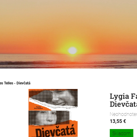
s Telles - Dievčatá
Lygia F
Dievčat
Priemerné
Neohodnote
hodnotenie
13,55 €
produktu
Jednotková
Skladom
je
cena: