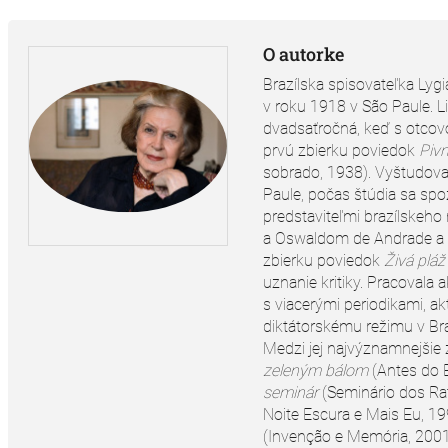
O autorke
Brazílska spisovateľka Lyg
v roku 1918 v São Paule. L
dvadsaťročná, keď s otco
prvú zbierku poviedok
Pivn
sobrado, 1938). Vyštudoval
Paule, počas štúdia sa sp
predstaviteľmi brazílske
a Oswaldom de Andrade a 
zbierku poviedok
Živá pláž
uznanie kritiky. Pracovala 
s viacerými periodikami, ak
diktátorskému režimu v Braz
Medzi jej najvýznamnejšie 
zeleným bálom
(Antes do B
seminár
(Seminário dos Ra
Noite Escura e Mais Eu, 19
(Invenção e Memória, 2001