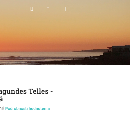
Nákupný
Hľadať
Prihlásenie
košík
agundes Telles -
á
né
Podrobnosti hodnotenia