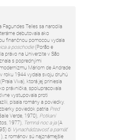
ia Fagundes Telles sa narodila
iterárne debutovala ako
vou finančnou pomocou vydala
ica a poschodie
(Porão e
a právo na Univerzite v São
oznala s poprednými
ho modernizmu Máriom de Andrade
v roku 1944 vydala svoju druhú
(Praia Viva), ktorá jej priniesla
ako právnička, spolupracovala
tívne vystupovala proti
ílii, písala romány a poviedky.
zbierky poviedok patria
Pred
aile Verde, 1970),
Potkaní
tos, 1977),
Temná noc a ja
(A
95) či
Vynachádzavosť a pamäť
), z románov sú najznámejšie