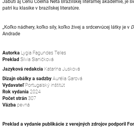
Jabuti aj Cenu Coelha Neta Brazílskej literárnej akadémie, je
patrí ku klasike v brazílskej literatúre.
„Koľko nádhery, koľko sily, koľko živej a srdcervúcej látky je v
D
Andrade
Autorka
Lygia Fagundes Telles
Preklad
Silvia Slaničková
Jazyková redakcia
Katarína Jusková
Dizajn obálky a sadzby
Aurélia Garová
Vydavateľ
Portugalský inštitút
Rok vydania
2024
Počet strán
307
Väzba
pevná
Preklad a vydanie publikácie z verejných zdrojov podporil F