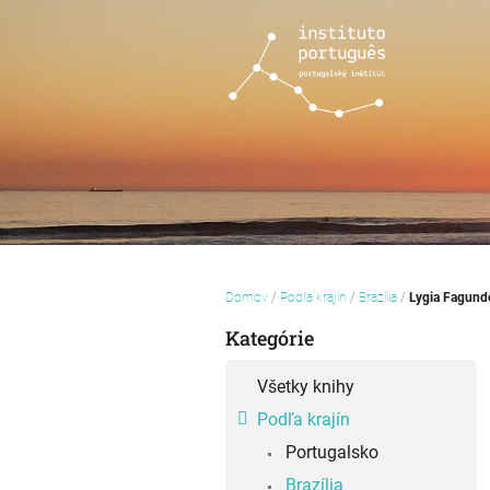
Prejsť
na
obsah
Domov
/
Podľa krajín
/
Brazília
/
Lygia Fagunde
B
Kategórie
o
Preskočiť
č
kategórie
n
Všetky knihy
ý
Podľa krajín
p
Portugalsko
a
n
Brazília