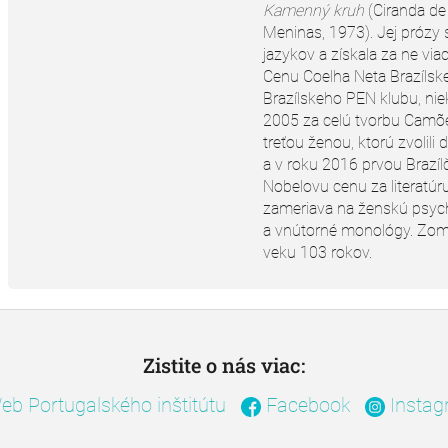
Kamenný kruh
(Ciranda de
Meninas, 1973). Jej prózy
jazykov a získala za ne via
Cenu Coelha Neta Brazílske
Brazílskeho PEN klubu, nie
2005 za celú tvorbu Camõe
treťou ženou, ktorú zvolili 
a v roku 2016 prvou Braz
Nobelovu cenu za literatúru
zameriava na ženskú psych
a vnútorné monológy. Zomr
veku 103 rokov.
Zistite o nás viac:
b Portugalského inštitútu
Facebook
Instag