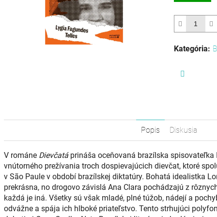
0,0
z
5
hviezdičiek.
Kategória
:
B
Facebook
Popis
Diskusia
V románe
Dievčatá
prináša oceňovaná brazílska spisovateľka
vnútorného prežívania troch dospievajúcich dievčat, ktoré spo
v São Paule v období brazílskej diktatúry. Bohatá idealistka Lo
prekrásna, no drogovo závislá Ana Clara pochádzajú z rôznych 
každá je iná. Všetky sú však mladé, plné túžob, nádejí a pochybn
odvážne a spája ich hlboké priateľstvo. Tento strhujúci polyfo