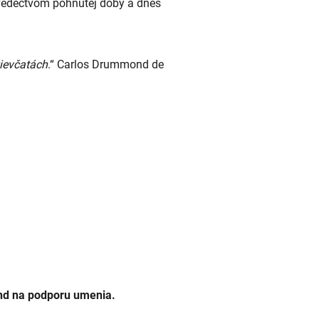
 svedectvom pohnutej doby a dnes
ievčatách
.“ Carlos Drummond de
ond na podporu umenia.