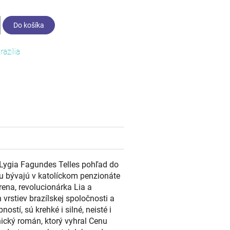
Do košíka
razília
 Lygia Fagundes Telles pohľad do
lu bývajú v katolíckom penzionáte
rena, revolucionárka Lia a
vrstiev brazílskej spoločnosti a
ostí, sú krehké i silné, neisté i
nický román, ktorý vyhral Cenu