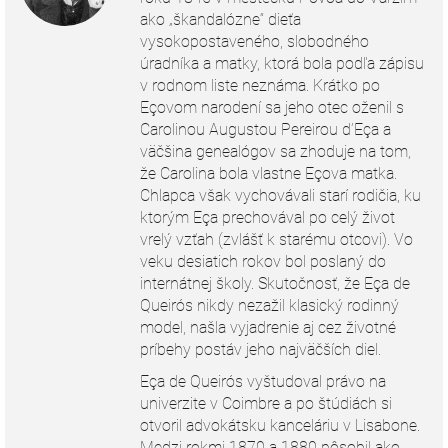
ako „škandalózne“ dieťa
vysokopostaveného, slobodného
úradníka a matky, ktorá bola podľa zápisu
v rodnom liste neznáma. Krátko po
Eçovom narodení sa jeho otec oženil s
Carolinou Augustou Pereirou d’Eça a
väčšina genealógov sa zhoduje na tom,
že Carolina bola vlastne Eçova matka.
Chlapca však vychovávali starí rodičia, ku
ktorým Eça prechovával po celý život
vrelý vzťah (zvlášť k starému otcovi). Vo
veku desiatich rokov bol poslaný do
internátnej školy. Skutočnosť, že Eça de
Queirós nikdy nezažil klasický rodinný
model, našla vyjadrenie aj cez životné
príbehy postáv jeho najväčších diel.
Eça de Queirós vyštudoval právo na
univerzite v Coimbre a po štúdiách si
otvoril advokátsku kanceláriu v Lisabone.
Medzi rokmi 1870 a 1880 pôsobil ako