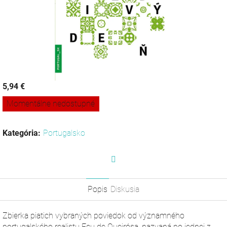
5,94 €
Jednotková
Momentálne nedostupné
cena:
Kategória
:
Portugalsko
Facebook
Popis
Diskusia
Zbierka piatich vybraných poviedok od významného
portugalského realistu Eçu de Queirósa, nazvaná po jednej z