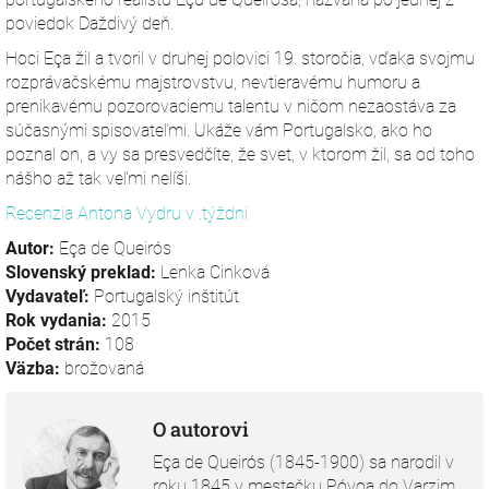
poviedok Daždivý deň.
Hoci Eça žil a tvoril v druhej polovici 19. storočia, vďaka svojmu
rozprávačskému majstrovstvu, nevtieravému humoru a
prenikavému pozorovaciemu talentu v ničom nezaostáva za
súčasnými spisovateľmi. Ukáže vám Portugalsko, ako ho
poznal on, a vy sa presvedčíte, že svet, v ktorom žil, sa od toho
nášho až tak veľmi nelíši.
Recenzia Antona Vydru v .týždni
Autor:
Eça de Queirós
Slovenský preklad:
Lenka Cinková
Vydavateľ:
Portugalský inštitút
Rok vydania:
2015
Počet strán:
108
Väzba:
brožovaná
O autorovi
Eça de Queirós (1845-1900) sa narodil v
roku 1845 v mestečku Póvoa do Varzim