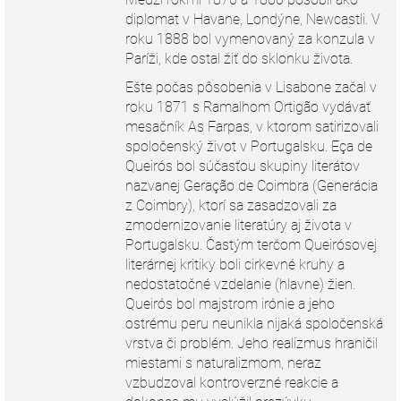
diplomat v Havane, Londýne, Newcastli. V
roku 1888 bol vymenovaný za konzula v
Paríži, kde ostal žiť do sklonku života.
Ešte počas pôsobenia v Lisabone začal v
roku 1871 s Ramalhom Ortigão vydávať
mesačník As Farpas, v ktorom satirizovali
spoločenský život v Portugalsku. Eça de
Queirós bol súčasťou skupiny literátov
nazvanej Geração de Coimbra (Generácia
z Coimbry), ktorí sa zasadzovali za
zmodernizovanie literatúry aj života v
Portugalsku. Častým terčom Queirósovej
literárnej kritiky boli cirkevné kruhy a
nedostatočné vzdelanie (hlavne) žien.
Queirós bol majstrom irónie a jeho
ostrému peru neunikla nijaká spoločenská
vrstva či problém. Jeho realizmus hraničil
miestami s naturalizmom, neraz
vzbudzoval kontroverzné reakcie a