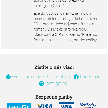
dokonca mu vyslúžil prezývku
„portugalský Zola.“
Eça de Queirós je najvýznamnejším
predstaviteľom portugalského realizmu
19. storočia. Jeho najznámejšie diela,
romány Os Maias (Kronika rodu
Maiovcov) a O Primo Basílio (Bratanec
Bazilio) boli preložené aj do slovenčiny.
Z
á
p
Zistite o nás viac:
ä
Web Portugalského inštitútu
Facebook
t
i
Instagram
e
Bezpečné platby